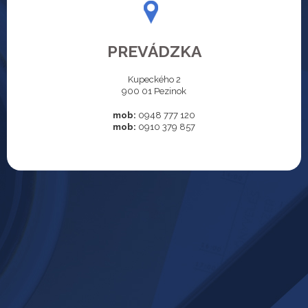
PREVÁDZKA
Kupeckého 2
900 01 Pezinok
mob:
0948 777 120
mob:
0910 379 857